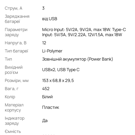
Струм, А
3
Заряджання
від USB
батареї
Параметри
Micro Input: 5V/2A, 9V/2A, max 18W. Type-C
заряду
Input: 5V/3A, 9V/2.22A, 12V/1.5A, max 18W
Напруга, В
12
Тип батареї
Li-Polymer
Тип
Зовнішній акумулятор (Power Bank)
Вихідний
USBx2, USB Type C
роз'єм
Розміри, мм
153 х 68,8 х 29,5
Вага, г
452
Колір
Білий
Матеріал
Пластик
корпусу
Індикатор
Да
заряду
Ємність