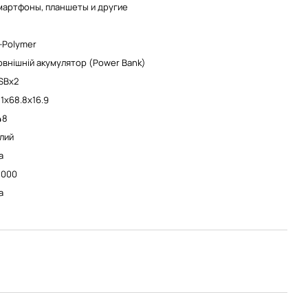
мартфоны, планшеты и другие
5
i-Polymer
овнішній акумулятор (Power Bank)
SBx2
51x68.8x16.9
48
ілий
а
0000
а