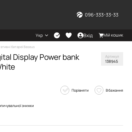
096-333-33-33
Вхід
Мій кошик
Укр
ативні батареї Baseus
ital Display Power bank
Артикул
138945
hite
Порівняти
В бажання
опичувальної знижки