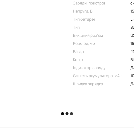
Зарядні пристрої
с
Напруга, В
1
Тип батареї
L
Тип
З
Вихідний роз'єм
U
Розміри, мм
1
Вага, г
2
Колір
Б
Індикатор заряду
Д
Ємність акумулятора, мАг
1
Швидка зарядка
Д