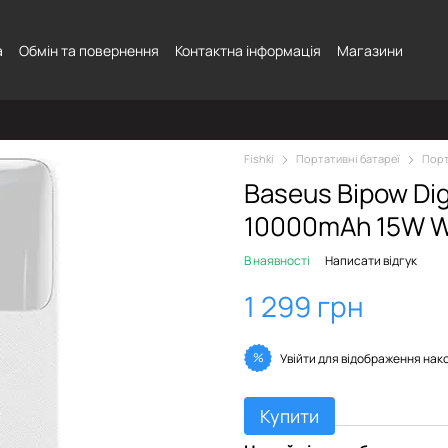
а
Обмін та повернення
Контактна інформація
Магазини
Fishki
Портативні батареї
Порт
Baseus Bipow Dig
10000mAh 15W W
В наявності
Написати відгук
1 299 грн
%
Увійти
для відображення нак
Купити