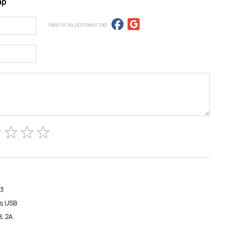
ар
Увійти за допомогою
/3
ід USB
В, 2А