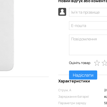
Новий відгук або комент
Оцініть товар
Надіслати
Характеристики
Струм, А
2
Заряджання батареї
в
Параметри заряду
5