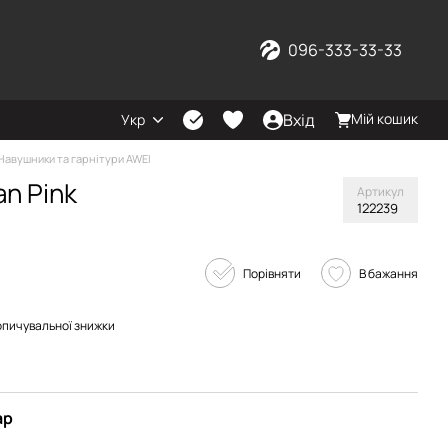
096-333-33-33
Вхід
Мій кошик
Укр
Навушники та гарнітури AWEI
an Pink
Артикул
122239
Порівняти
В бажання
опичувальної знижки
ар