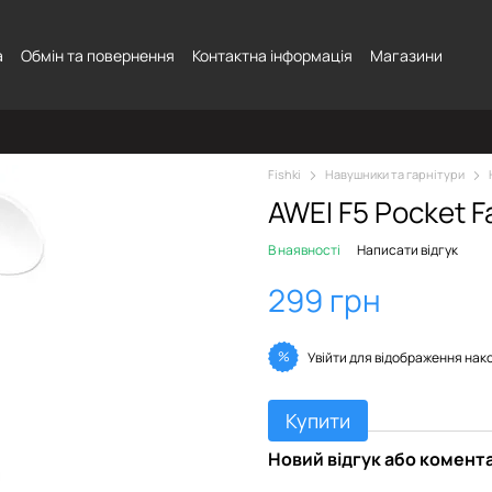
а
Обмін та повернення
Контактна інформація
Магазини
Fishki
Навушники та гарнітури
AWEI F5 Pocket F
В наявності
Написати відгук
299 грн
%
Увійти
для відображення нак
Купити
Новий відгук або комент