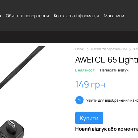
а
Обмін та повернення
Контактна інформація
Магазини
Fishki
Кабелі та перехідники
Ка
AWEI CL-65 Light
В наявності
Написати відгук
149 грн
%
Увійти
для відображення нак
Купити
Новий відгук або комент