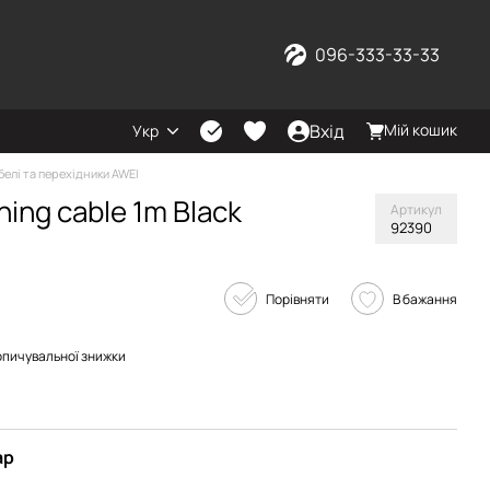
096-333-33-33
Вхід
Мій кошик
Укр
белі та перехідники AWEI
ning cable 1m Black
Артикул
92390
Порівняти
В бажання
опичувальної знижки
ар