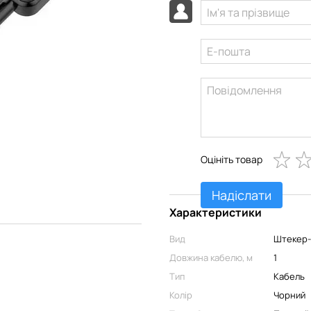
Оцініть товар
Надіслати
Характеристики
Вид
Штекер
Довжина кабелю, м
1
Тип
Кабель
Колір
Чорний