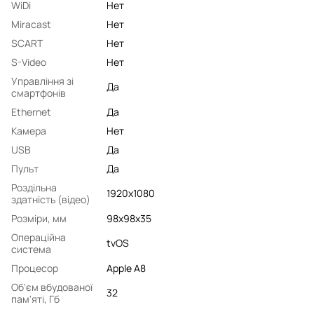
WiDi
Нет
Miracast
Нет
SCART
Нет
S-Video
Нет
Управління зі
Да
смартфонів
Ethernet
Да
Камера
Нет
USB
Да
Пульт
Да
Роздільна
1920x1080
здатність (відео)
Розміри, мм
98x98x35
Операційна
tvOS
система
Процесор
Apple A8
Об'єм вбудованої
32
пам'яті, Гб