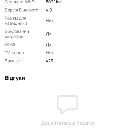
Стандарт WI-FI
802.11ac
Версія Bluetooth
4.0
Роз'єм для
Нет
навушників
Вбудований
Да
мікрофон
HDMI
Да
TV-тюнер
Нет
Вага, кг
425
Відгуки
Додайте перший відгук