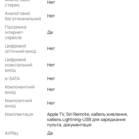
Нет
стерео
Аналоговий
Нет
багатоканальний
Підтримка
інтернет-
Да
сервісів
Цифровий
Нет
оптичний вихід
Цифровий
коаксіальний
Нет
вихід
e-SATA
Нет
Компонентний
Нет
вихід
Композитний
Нет
вихід
Комплектація
Apple TV, Siri Remote, кабель живлення,
кабель Lightning-USB для заряджання
пульта, документація
AirPlay
Да