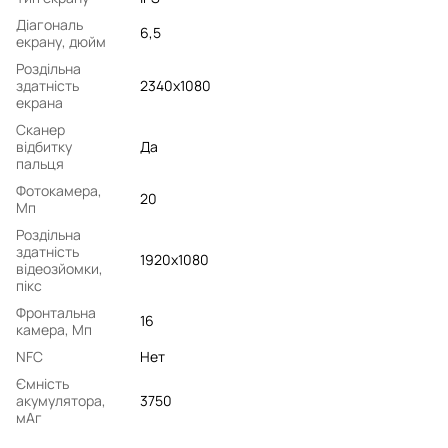
Діагональ
6,5
екрану, дюйм
Роздільна
здатність
2340x1080
екрана
Сканер
відбитку
Да
пальця
Фотокамера,
20
Мп
Роздільна
здатність
1920x1080
відеозйомки,
пікс
Фронтальна
16
камера, Мп
NFC
Нет
Ємність
акумулятора,
3750
мАг