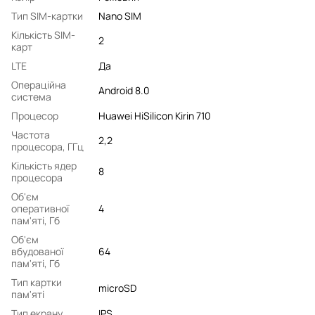
Тип SIM-картки
Nano SIM
Кількість SIM-
2
карт
LTE
Да
Операційна
Android 8.0
система
Процесор
Huawei HiSilicon Kirin 710
Частота
2,2
процесора, ГГц
Кількість ядер
8
процесора
Об'єм
оперативної
4
пам'яті, Гб
Об'єм
вбудованої
64
пам'яті, Гб
Тип картки
microSD
пам'яті
Тип екрану
IPS