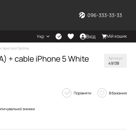
096-333-33-33
Вхід
Мій кошик
Укр
і пристрої Optima
A) + cable iPhone 5 White
Артикул
49138
Порівняти
В бажання
опичувальної знижки