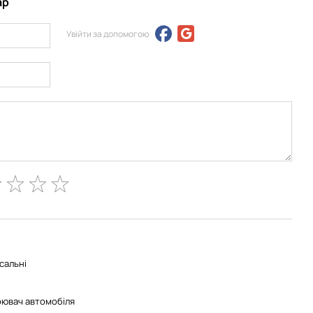
ар
Увійти за допомогою
сальні
ювач автомобіля