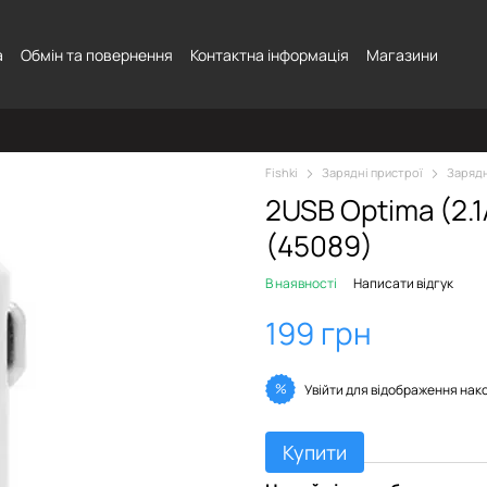
а
Обмін та повернення
Контактна інформація
Магазини
Fishki
Зарядні пристрої
Зарядн
2USB Optima (2.1
(45089)
В наявності
Написати відгук
199 грн
%
Увійти
для відображення нак
Купити