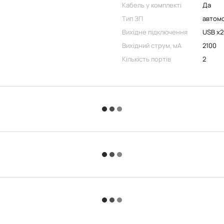
Кабель у комплекті
Да
Тип ЗП
автомо
Вихідне підключення
USB x2
Вихідний струм, мA
2100
Кількість портів
2