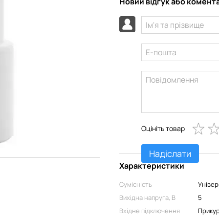
Новий відгук або комент
Оцініть товар
Надіслати
Характеристики
Сумісність
Універ
Вихідна напруга, В
5
Вхідне підключення
Прикур