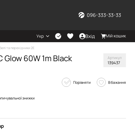
096-333-33-33
Вхід
Мій кошик
Укр
белі та перехідники 2E
C Glow 60W 1m Black
Артикул
139437
Порівняти
В бажання
опичувальної знижки
ар