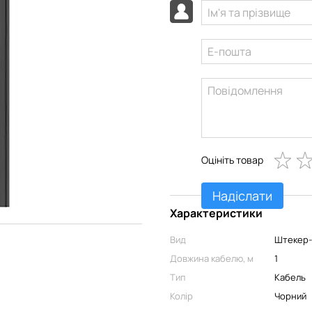
Оцініть товар
Надіслати
Характеристики
Вид
Штекер
Довжина кабелю, м
1
Тип
Кабель
Колір
Чорний