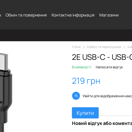
а
Обмін та повернення
Контактна інформація
Магазини
Fishki
Кабелі та перехідники
Ка
2E USB-C - USB-
В наявності
Написати відгук
219 грн
%
Увійти
для відображення нак
Купити
Новий відгук або комент