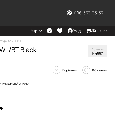
096-333-33-33
Вхід
Мій кошик
Укр
атури та миші 2E
 WL/BT Black
Артикул
144557
Порівняти
В бажання
опичувальної знижки
ар