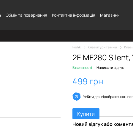
а
Обмін та повернення
Контактна інформація
Магазини
Fishki
Клавіатури та миші
Клаві
2E MF280 Silent,
В наявності
Написати відгук
499 грн
%
Увійти
для відображення нак
Купити
Новий відгук або комент