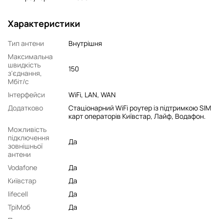
Характеристики
Тип антени
Внутрішня
Максимальна
швидкість
150
з'єднання,
Мбіт/с
Інтерфейси
WiFi, LAN, WAN
Додатково
Стаціонарний WiFi роутер із підтримкою SIM
карт операторів Київстар, Лайф, Водафон.
Можливість
підключення
Да
зовнішньої
антени
Vodafone
Да
Київстар
Да
lifecell
Да
ТріМоб
Да