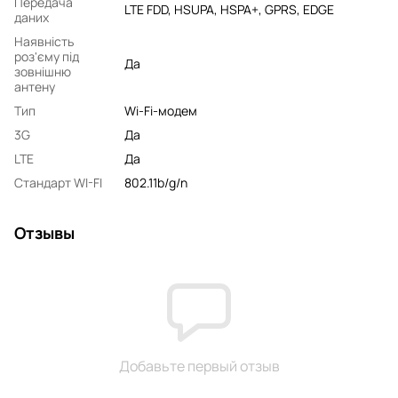
Передача
LTE FDD, HSUPA, HSPA+, GPRS, EDGE
даних
Наявність
роз'єму під
Да
зовнішню
антену
Тип
Wi-Fi-модем
3G
Да
LTE
Да
Стандарт WI-FI
802.11b/g/n
Отзывы
Добавьте первый отзыв