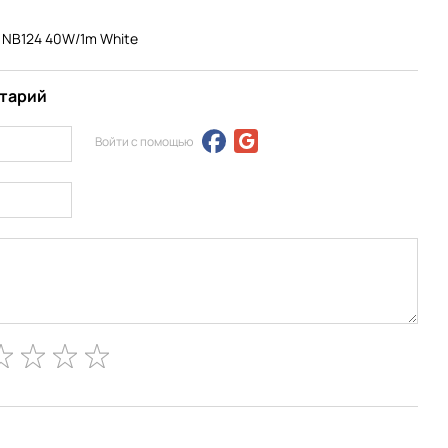
D NB124 40W/1m White
нтарий
Войти с помощью