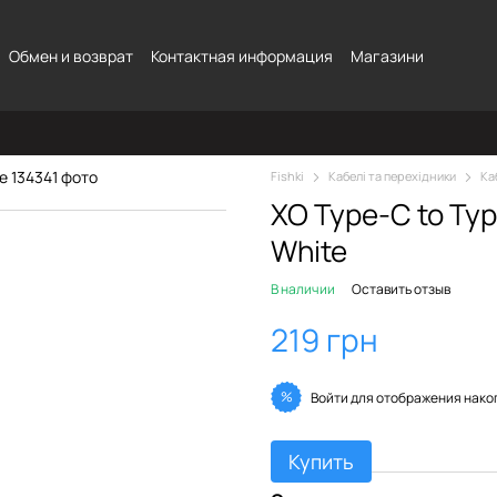
Обмен и возврат
Контактная информация
Магазини
Fishki
Кабелі та перехідники
Ка
XO Type-C to Ty
White
В наличии
Оставить отзыв
219 грн
%
Войти
для отображения нако
Купить