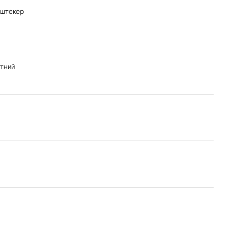
-штекер
тний