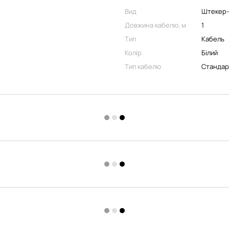
Вид
Штекер
Довжина кабелю, м
1
Тип
Кабель
Колір
Білий
Тип кабелю
Стандар