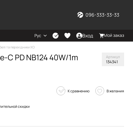
096-333-33-33
Вход
Мой заказ
Рус
белі та перехідники XO
pe-C PD NB124 40W/1m
Артикул
134341
К сравнению
В желания
пительной скидки