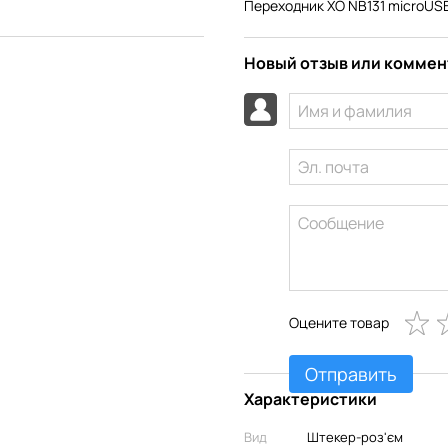
Переходник XO NB131 microUSB
Новый отзыв или комме
Оцените товар
Отправить
Характеристики
Вид
Штекер-роз'єм