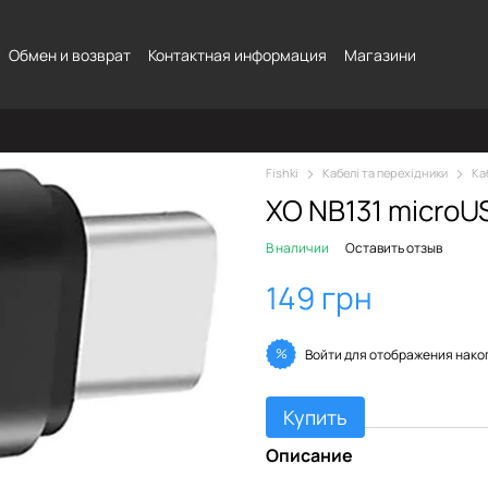
Обмен и возврат
Контактная информация
Магазини
Fishki
Кабелі та перехідники
Ка
XO NB131 microUS
В наличии
Оставить отзыв
149 грн
%
Войти
для отображения нако
Купить
Описание