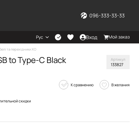
096-333-33-33
Вход
Мой заказ
Рус
белі та перехідники XO
B to Type-C Black
Артикул
133827
К сравнению
В желания
пительной скидки