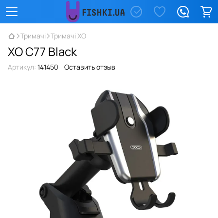
Тримачі
Тримачі XO
XO C77 Black
Артикул:
141450
Оставить отзыв