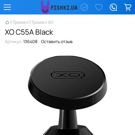
Тримачі
Тримачі XO
XO C55A Black
Артикул:
136408
Оставить отзыв