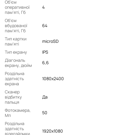
Об'єм
оперативної
4
пам'яті, Гб
Об'єм
вбудованої
64
пам'яті, Гб
Тип картки
microSD
пам'яті
Тип екрану
IPS
Діагональ
6,6
екрану, дюйм
Роздільна
здатність
1080x2400
екрана
Сканер
відбитку
Да
пальця
Фотокамера,
50
Мп
Роздільна
здатність
1920x1080
відеозйомки,