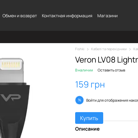
Обмен и возврат
Контактная информация
Магазини
Fishki
Кабелі та перехідники
Ка
Veron LV08 Lightn
В наличии
Оставить отзыв
159 грн
%
Войти
для отображения нако
Купить
Описание