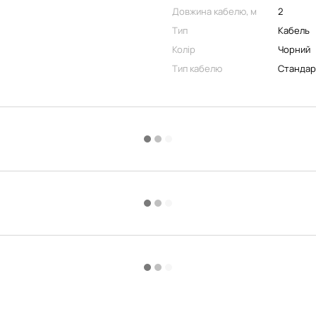
Довжина кабелю, м
2
Тип
Кабель
Колір
Чорний
Тип кабелю
Стандар