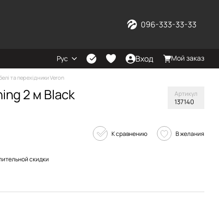
096-333-33-33
Вход
Мой заказ
Рус
белі та перехідники Veron
ing 2 м Black
Артикул
137140
К сравнению
В желания
пительной скидки