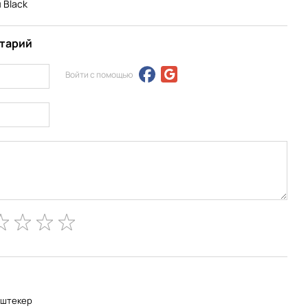
м Black
нтарий
Войти с помощью
-штекер