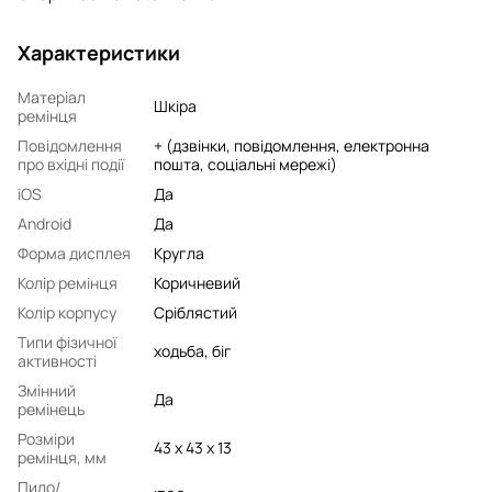
Характеристики
Матеріал
Шкіра
ремінця
Повідомлення
+ (дзвінки, повідомлення, електронна
про вхідні події
пошта, соціальні мережі)
iOS
Да
Android
Да
Форма дисплея
Кругла
Колір ремінця
Коричневий
Колір корпусу
Сріблястий
Типи фізичної
ходьба, біг
активності
Змінний
Да
ремінець
Розміри
43 x 43 x 13
ремінця, мм
Пило/