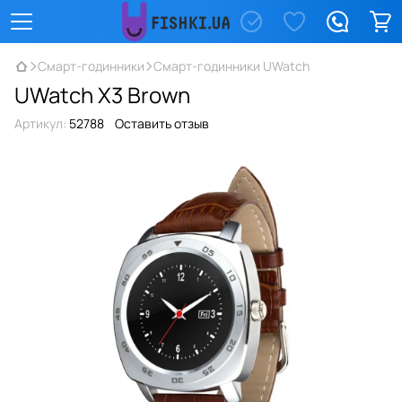
Смарт-годинники
Смарт-годинники UWatch
UWatch X3 Brown
Артикул:
52788
Оставить отзыв