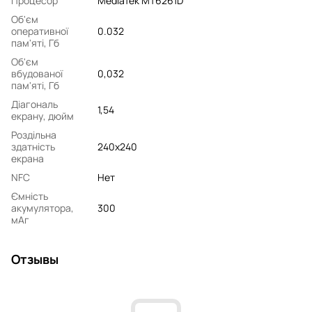
Процесор
MediaTek MT6261D
Об'єм
оперативної
0.032
пам'яті, Гб
Об'єм
вбудованої
0,032
пам'яті, Гб
Діагональ
1,54
екрану, дюйм
Роздільна
здатність
240x240
екрана
NFC
Нет
Ємність
акумулятора,
300
мАг
Отзывы