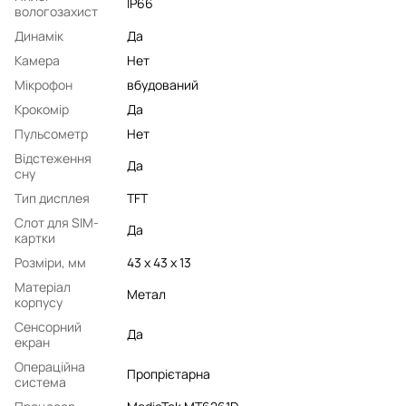
IP66
вологозахист
Динамік
Да
Камера
Нет
Мікрофон
вбудований
Крокомір
Да
Пульсометр
Нет
Відстеження
Да
сну
Тип дисплея
TFT
Слот для SIM-
Да
картки
Розміри, мм
43 x 43 x 13
Матеріал
Метал
корпусу
Сенсорний
Да
екран
Операційна
Пропрієтарна
система