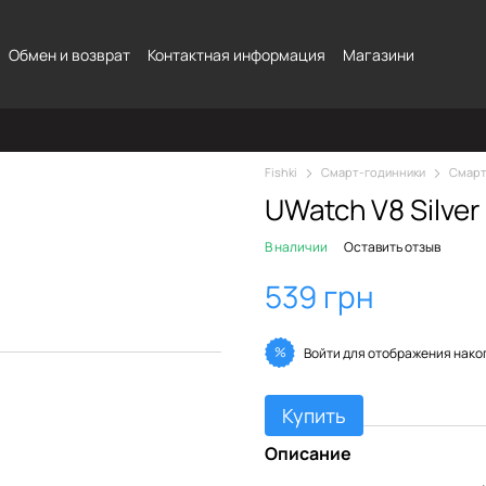
Обмен и возврат
Контактная информация
Магазини
Fishki
Смарт-годинники
Смарт
UWatch V8 Silver
В наличии
Оставить отзыв
539 грн
%
Войти
для отображения нако
Купить
Описание