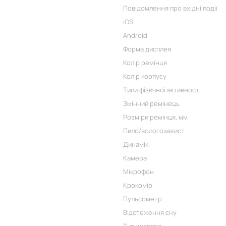
Повідомлення про вхідні події
iOS
Android
Форма дисплея
Колір ремінця
Колір корпусу
Типи фізичної активності
Змінний ремінець
Розміри ремінця, мм
Пило/вологозахист
Динамік
Камера
Мікрофон
Крокомір
Пульсометр
Відстеження сну