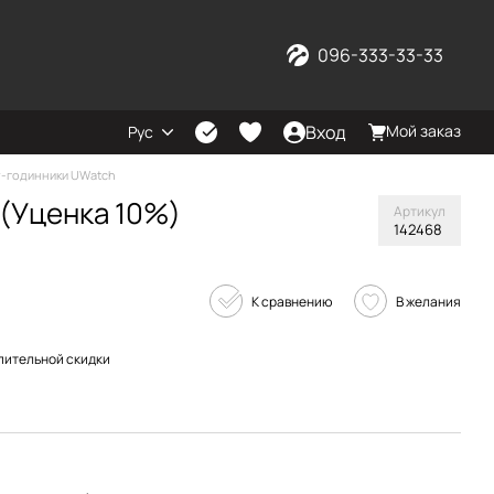
096-333-33-33
Вход
Мой заказ
Рус
-годинники UWatch
 (Уценка 10%)
Артикул
142468
К сравнению
В желания
пительной скидки