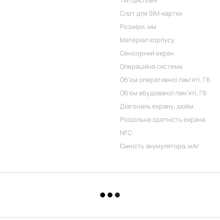
Тип дисплея
Слот для SIM-картки
Розміри, мм
Матеріал корпусу
Сенсорний екран
Операційна система
Об'єм оперативної пам'яті, Гб
Об'єм вбудованої пам'яті, Гб
Діагональ екрану, дюйм
Роздільна здатність екрана
NFC
Ємність акумулятора, мАг