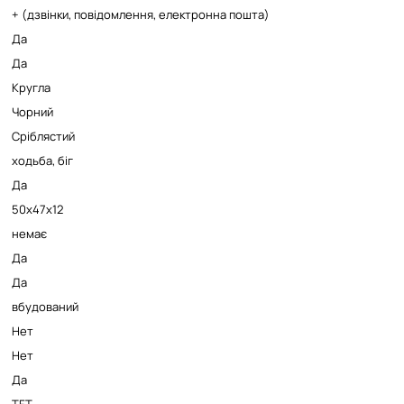
+ (дзвінки, повідомлення, електронна пошта)
Да
Да
Кругла
Чорний
Сріблястий
ходьба, біг
Да
50х47х12
немає
Да
Да
вбудований
Нет
Нет
Да