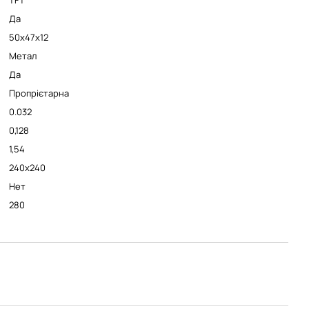
TFT
Да
50х47х12
Метал
Да
Пропрієтарна
0.032
0,128
1,54
240x240
Нет
280