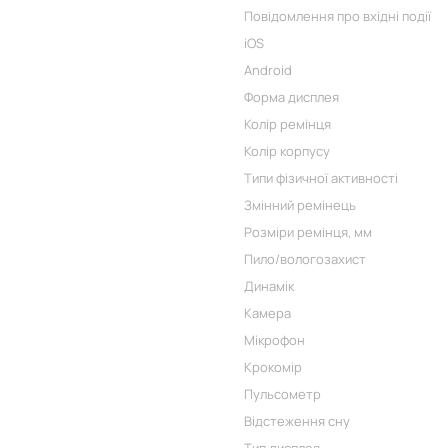
Повідомлення про вхідні події
iOS
Android
Форма дисплея
Колір ремінця
Колір корпусу
Типи фізичної активності
Змінний ремінець
Розміри ремінця, мм
Пило/вологозахист
Динамік
Камера
Мікрофон
Крокомір
Пульсометр
Відстеження сну