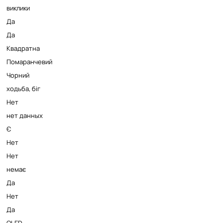
виклики
Да
Да
Квадратна
Помаранчевий
Чорний
ходьба, біг
Нет
нет данных
Є
Нет
Нет
немає
Да
Нет
Да