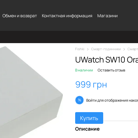
Обмен и возврат
Контактная информация
Магазини
Fishki
Смарт-годинники
Смарт
UWatch SW10 Or
В наличии
Оставить отзыв
999 грн
%
Войти
для отображения нако
Купить
Описание