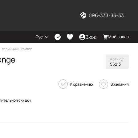
096-333-33-33
Вход
Мой заказ
Рус
-годинники UWatch
ange
Артикул
55213
К сравнению
В желания
пительной скидки