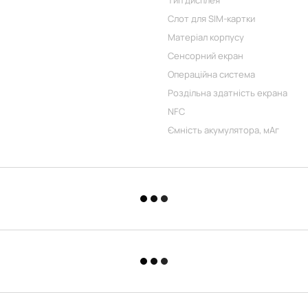
Тип дисплея
Слот для SIM-картки
Матеріал корпусу
Сенсорний екран
Операційна система
Роздільна здатність екрана
NFC
Ємність акумулятора, мАг