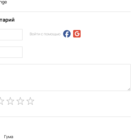
nge
нтарий
Войти с помощью
Гума