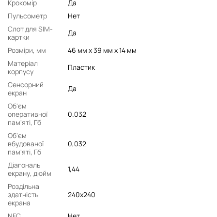
Крокомір
Да
Пульсометр
Нет
Слот для SIM-
Да
картки
Розміри, мм
46 мм х 39 мм х 14 мм
Матеріал
Пластик
корпусу
Сенсорний
Да
екран
Об'єм
оперативної
0.032
пам'яті, Гб
Об'єм
вбудованої
0,032
пам'яті, Гб
Діагональ
1,44
екрану, дюйм
Роздільна
здатність
240x240
екрана
NFC
Нет