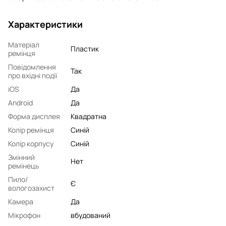
Характеристики
Матеріал
Пластик
ремінця
Повідомлення
Так
про вхідні події
iOS
Да
Android
Да
Форма дисплея
Квадратна
Колір ремінця
Синій
Колір корпусу
Синій
Змінний
Нет
ремінець
Пило/
Є
вологозахист
Камера
Да
Мікрофон
вбудований