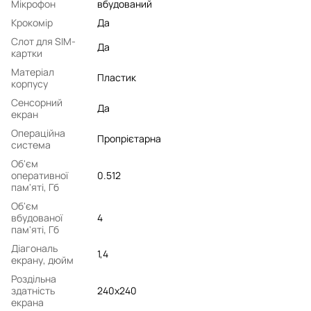
Мікрофон
вбудований
Крокомір
Да
Слот для SIM-
Да
картки
Матеріал
Пластик
корпусу
Сенсорний
Да
екран
Операційна
Пропрієтарна
система
Об'єм
оперативної
0.512
пам'яті, Гб
Об'єм
вбудованої
4
пам'яті, Гб
Діагональ
1,4
екрану, дюйм
Роздільна
здатність
240х240
екрана