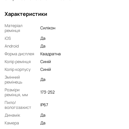
Характеристики
Матеріал
Силікон
ремінця
iOS
Да
Android
Да
Форма дисплея
Квадратна
Колір ремінця
Синій
Колір корпусу
Синій
Змінний
Да
ремінець
Розміри
173-252
ремінця, мм
Пило/
IP67
вологозахист
Динамік
Да
Камера
Да