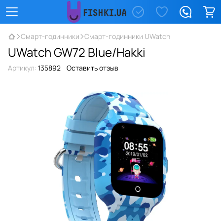
Смарт-годинники
Смарт-годинники UWatch
UWatch GW72 Blue/Hakki
Артикул:
135892
Оставить отзыв