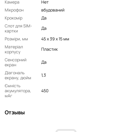
Камера
Нет
Мікрофон
вбудований
Крокомір
Да
Слот для SIM-
Да
картки
Розміри, мм
45 х 39 х 15 мм
Матеріал
Пластик
корпусу
Сенсорний
Да
екран
Діагональ
1,3
екрану, дюйм
Ємність
акумулятора,
450
мАг
Отзывы