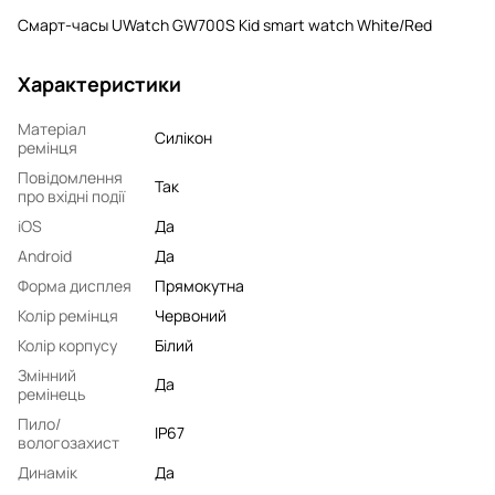
Смарт-часы UWatch GW700S Kid smart watch White/Red
Характеристики
Матеріал
Силікон
ремінця
Повідомлення
Так
про вхідні події
iOS
Да
Android
Да
Форма дисплея
Прямокутна
Колір ремінця
Червоний
Колір корпусу
Білий
Змінний
Да
ремінець
Пило/
IP67
вологозахист
Динамік
Да