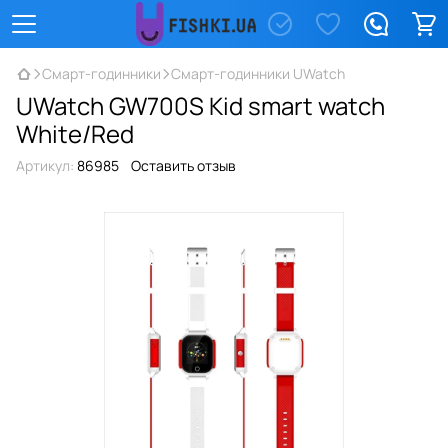
Смарт-годинники
Смарт-годинники UWatch
UWatch GW700S Kid smart watch
White/Red
Артикул:
86985
Оставить отзыв