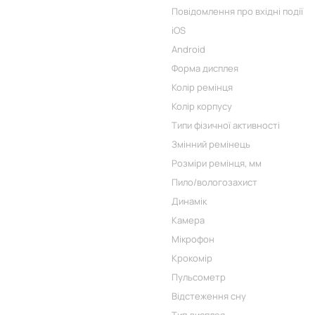
Повідомлення про вхідні події
iOS
Android
Форма дисплея
Колір ремінця
Колір корпусу
Типи фізичної активності
Змінний ремінець
Розміри ремінця, мм
Пило/вологозахист
Динамік
Камера
Мікрофон
Крокомір
Пульсометр
Відстеження сну