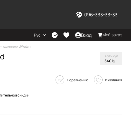
096-333-33-33
Вход
Мой заказ
Рус
-годинники UWatch
ed
Артикул
54019
К сравнению
В желания
пительной скидки