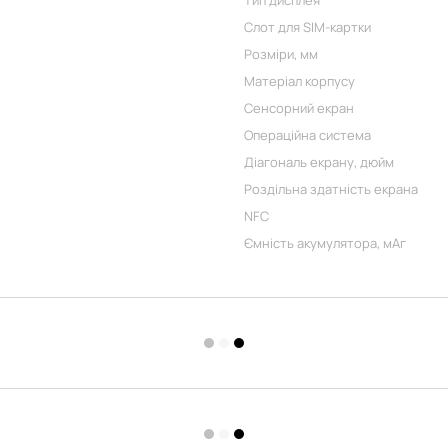
Тип дисплея
Слот для SIM-картки
Розміри, мм
Матеріал корпусу
Сенсорний екран
Операційна система
Діагональ екрану, дюйм
Роздільна здатність екрана
NFC
Ємність акумулятора, мАг