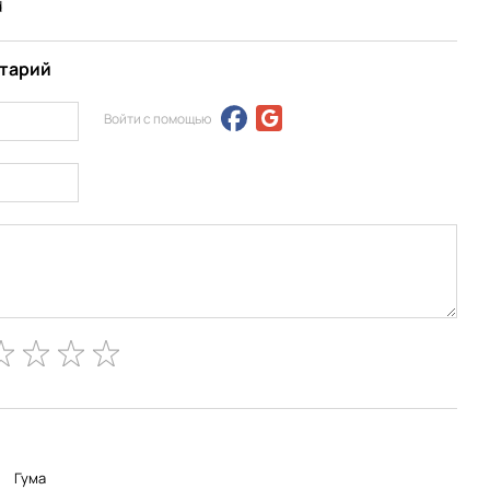
d
нтарий
Войти с помощью
Гума