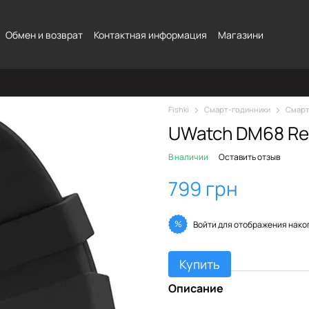
Обмен и возврат
Контактная информация
Магазини
Fishki
Смарт-годинники
Смарт
UWatch DM68 R
В наличии
Оставить отзыв
799 грн
%
Войти
для отображения нако
Купить
Описание