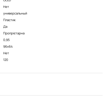
OLED
Нет
универсальный
Пластик
Да
Пропрієтарна
0,95
96x64
Нет
120