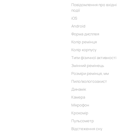
Повідомлення про вхідні
події
iOS
Android
Форма дисплея
Колір ремінця
Колір корпусу
Типи фізичної активності
Змінний ремінець
Розміри ремінця, мм
Пило/вологозахист
Динамік
Камера
Мікрофон
Крокомір
Пульсометр
Відстеження сну