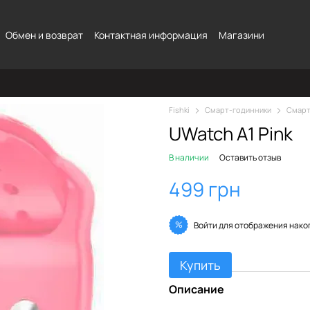
Обмен и возврат
Контактная информация
Магазини
Fishki
Смарт-годинники
Смарт
UWatch A1 Pink
В наличии
Оставить отзыв
499 грн
%
Войти
для отображения нако
Купить
Описание