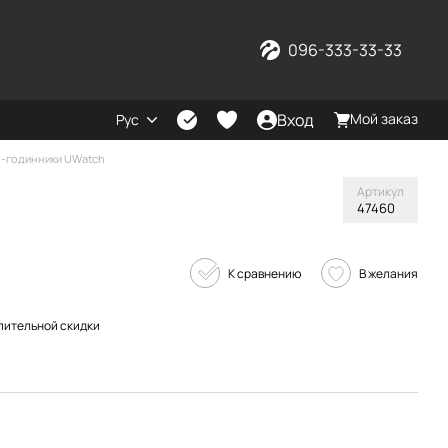
096-333-33-33
Вход
Мой заказ
Рус
-годинники UWatch
Артикул
47460
К сравнению
В желания
пительной скидки