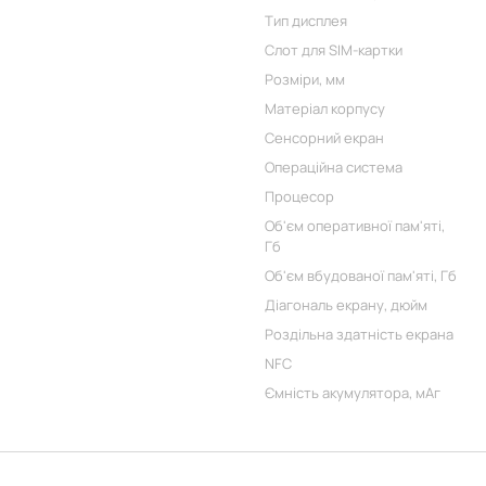
Тип дисплея
Слот для SIM-картки
Розміри, мм
Матеріал корпусу
Сенсорний екран
Операційна система
Процесор
Об'єм оперативної пам'яті,
Гб
Об'єм вбудованої пам'яті, Гб
Діагональ екрану, дюйм
Роздільна здатність екрана
NFC
Ємність акумулятора, мАг