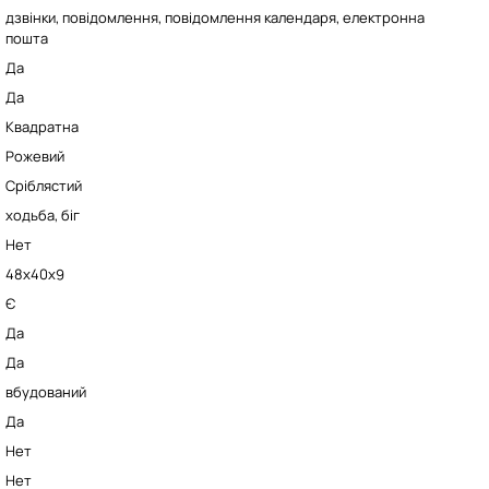
дзвінки, повідомлення, повідомлення календаря, електронна
пошта
Да
Да
Квадратна
Рожевий
Сріблястий
ходьба, біг
Нет
48х40х9
Є
Да
Да
вбудований
Да
Нет
Нет