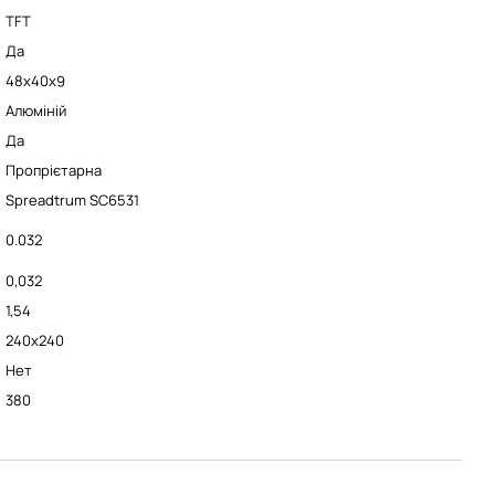
TFT
Да
48х40х9
Алюміній
Да
Пропрієтарна
Spreadtrum SC6531
0.032
0,032
1,54
240x240
Нет
380