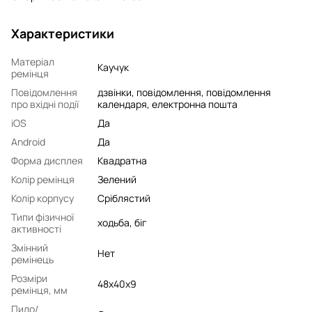
Характеристики
Матеріал
Каучук
ремінця
Повідомлення
дзвінки, повідомлення, повідомлення
про вхідні події
календаря, електронна пошта
iOS
Да
Android
Да
Форма дисплея
Квадратна
Колір ремінця
Зелений
Колір корпусу
Сріблястий
Типи фізичної
ходьба, біг
активності
Змінний
Нет
ремінець
Розміри
48х40х9
ремінця, мм
Пило/