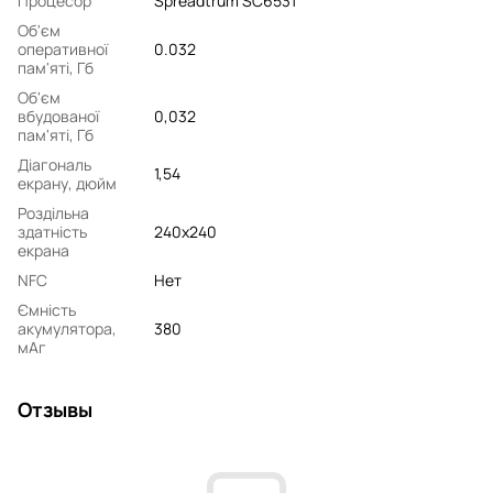
Процесор
Spreadtrum SC6531
Об'єм
оперативної
0.032
пам'яті, Гб
Об'єм
вбудованої
0,032
пам'яті, Гб
Діагональ
1,54
екрану, дюйм
Роздільна
здатність
240x240
екрана
NFC
Нет
Ємність
акумулятора,
380
мАг
Отзывы