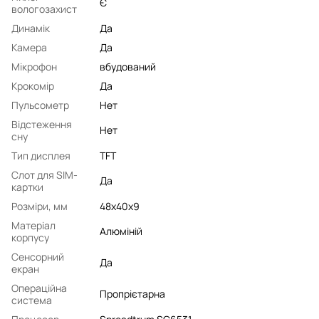
Є
вологозахист
Динамік
Да
Камера
Да
Мікрофон
вбудований
Крокомір
Да
Пульсометр
Нет
Відстеження
Нет
сну
Тип дисплея
TFT
Слот для SIM-
Да
картки
Розміри, мм
48х40х9
Матеріал
Алюміній
корпусу
Сенсорний
Да
екран
Операційна
Пропрієтарна
система