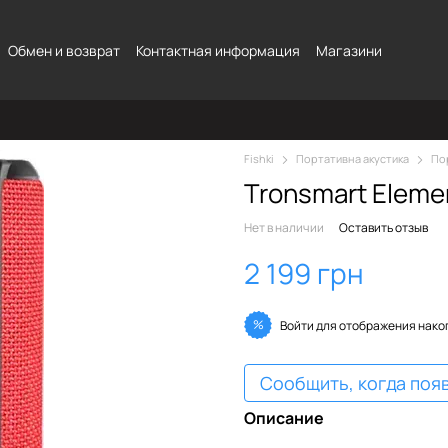
Обмен и возврат
Контактная информация
Магазини
Fishki
Портативна акустика
По
Tronsmart Eleme
Нет в наличии
Оставить отзыв
2 199 грн
%
Войти
для отображения нако
Сообщить, когда поя
Описание