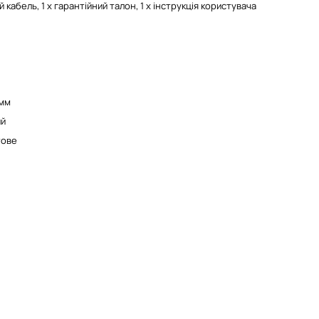
 кабель, 1 x гарантійний талон, 1 x інструкція користувача
3мм
ий
тове