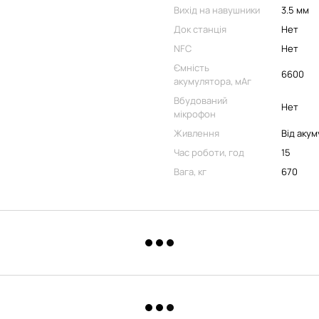
Вихід на навушники
3.5 мм
Док станція
Нет
NFC
Нет
Ємність
6600
акумулятора, мАг
Вбудований
Нет
мікрофон
Живлення
Від аку
Час роботи, год
15
Вага, кг
670