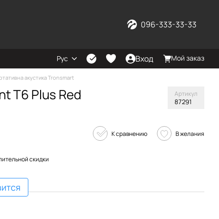
096-333-33-33
Вход
Мой заказ
Рус
ртативна акустика Tronsmart
nt T6 Plus Red
Артикул
87291
К сравнению
В желания
пительной скидки
вится