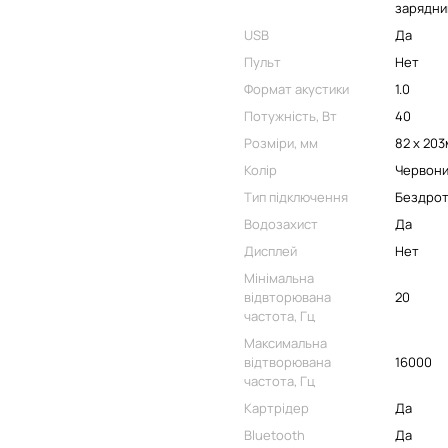
зарядний
USB
Да
Пульт
Нет
Формат акустики
1.0
Потужність, Вт
40
Розміри, мм
82 x 20
Колір
Червон
Тип підключення
Бездро
Водозахист
Да
Дисплей
Нет
Мінімальна
відвторювана
20
частота, Гц
Максимальна
відтворювана
16000
частота, Гц
Картрідер
Да
Bluetooth
Да