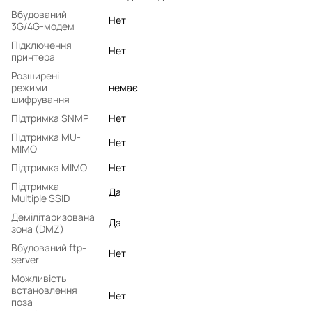
Вбудований
Нет
3G/4G-модем
Підключення
Нет
принтера
Розширені
режими
немає
шифрування
Підтримка SNMP
Нет
Підтримка MU-
Нет
MIMO
Підтримка MIMO
Нет
Підтримка
Да
Multiple SSID
Демілітаризована
Да
зона (DMZ)
Вбудований ftp-
Нет
server
Можливість
встановлення
Нет
поза