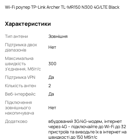
Wi-Fi роутер TP-Link Archer TL-MR150 N300 4G/LTE Black
Характеристики
Тип антени
Зовнішня
Підтримка двох
Нет
діапазонів
Максимальна
швидкість
300
з'єднання, Мбіт/с
Підтримка VPN
Да
Кількість антен
2
Веб-інтерфейс
Да
Підключення
зовнішнього
Нет
накопичувача
Додатково
вбудований 3G/4G-модем, інтернет
через 4G – підключайте до Wi-Fi до 32
пристроїв та виводьте їх в інтернет на
швидкості до 150 Мбіт/с