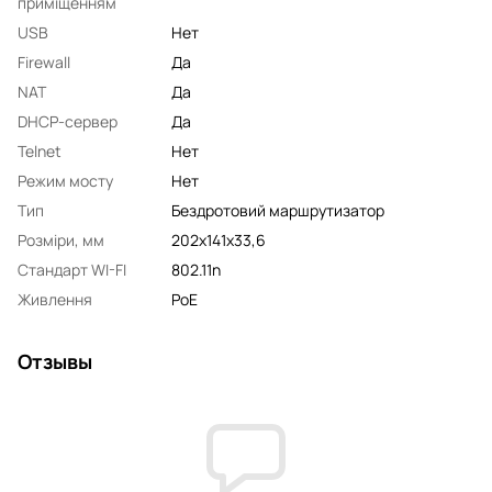
приміщенням
USB
Нет
Firewall
Да
NAT
Да
DHCP-сервер
Да
Telnet
Нет
Режим мосту
Нет
Тип
Бездротовий маршрутизатор
Розміри, мм
202х141х33,6
Стандарт WI-FI
802.11n
Живлення
PoE
Отзывы