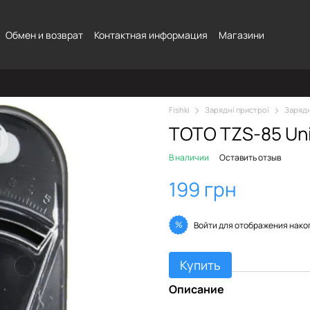
Обмен и возврат
Контактная информация
Магазини
Fishki
Зарядні пристрої
Зарядн
TOTO TZS-85 Univ
В наличии
Оставить отзыв
199 грн
%
Войти
для отображения нако
Купить
Описание