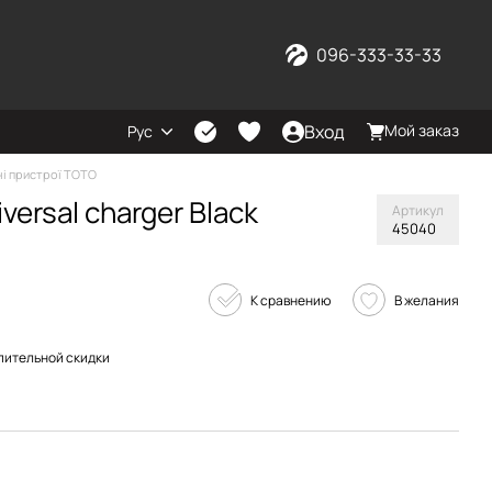
096-333-33-33
Вход
Мой заказ
Рус
і пристрої TOTO
ersal charger Black
Артикул
45040
К сравнению
В желания
пительной скидки