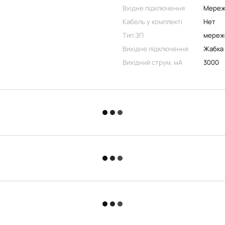
Вхідне підключення
Мереж
Кабель у комплекті
Нет
Тип ЗП
мереж
Вихідне підключення
Жабка
Вихідний струм, мA
3000