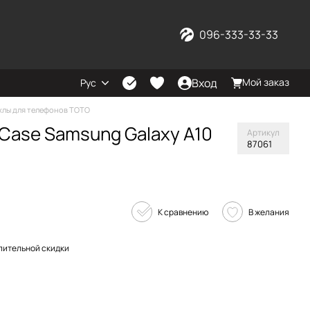
096-333-33-33
Вход
Мой заказ
Рус
хлы для телефонов TOTO
Case Samsung Galaxy A10
Артикул
87061
К сравнению
В желания
пительной скидки