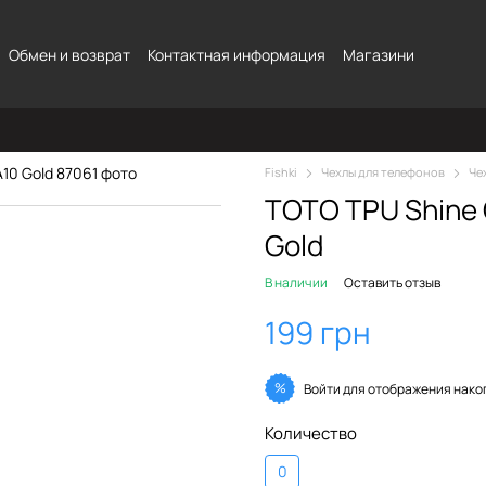
Обмен и возврат
Контактная информация
Магазини
Fishki
Чехлы для телефонов
Че
TOTO TPU Shine 
Gold
В наличии
Оставить отзыв
199 грн
%
Войти
для отображения нако
Количество
0