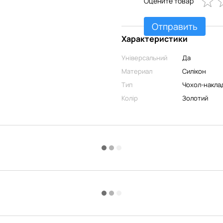
Оцените товар
Отправить
Характеристики
Універсальний
Да
Материал
Силікон
Тип
Чохол-накла
Колір
Золотий