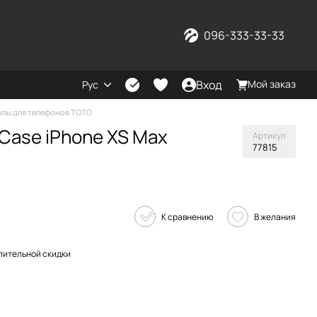
096-333-33-33
Вход
Мой заказ
Рус
хлы для телефонов TOTO
Case iPhone XS Max
Артикул
77815
К сравнению
В желания
пительной скидки