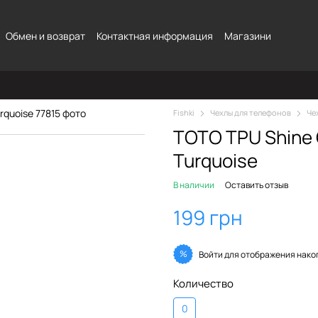
Обмен и возврат
Контактная информация
Магазини
Fishki
Чехлы для телефонов
Че
TOTO TPU Shine 
Turquoise
В наличии
Оставить отзыв
199 грн
%
Войти
для отображения нако
Количество
0