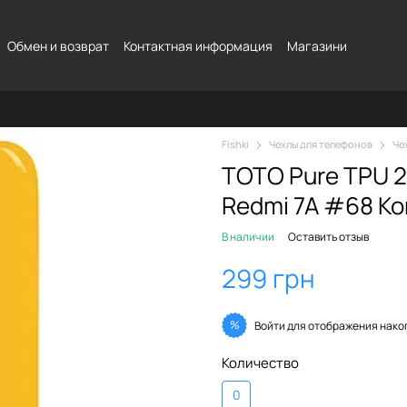
Обмен и возврат
Контактная информация
Магазини
Fishki
Чехлы для телефонов
Че
TOTO Pure TPU 2
Redmi 7A #68 Kor
В наличии
Оставить отзыв
299 грн
%
Войти
для отображения нако
Количество
0