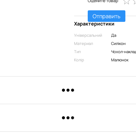
Оцените товар
Отправить
Характеристики
Універсальний
Да
Материал
Силікон
Тип
Чохол-накла
Колір
Малюнок