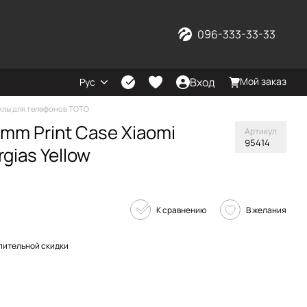
096-333-33-33
Вход
Мой заказ
Рус
хлы для телефонов TOTO
mm Print Case Xiaomi
Артикул
95414
gias Yellow
К сравнению
В желания
пительной скидки