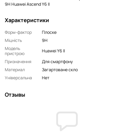
9H Huawei Ascend Y6 II
Характеристики
Форм-фактор
Плоске
Міцність
9H
Модель
Huawei Y6 II
пристрою
Призначення
Для смартфону
Материал
Загартоване скло
Універсальна
Нет
Отзывы