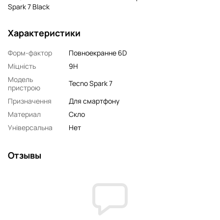
Spark 7 Black
Характеристики
Форм-фактор
Повноекранне 6D
Міцність
9H
Модель
Tecno Spark 7
пристрою
Призначення
Для смартфону
Материал
Скло
Універсальна
Нет
Отзывы