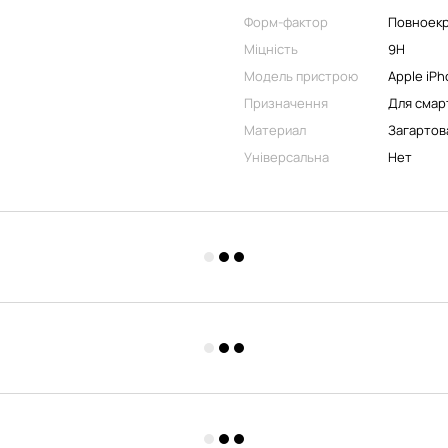
Форм-фактор
Повноек
Міцність
9H
Модель пристрою
Apple iPh
Призначення
Для смар
Материал
Загартов
Універсальна
Нет