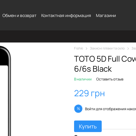
Обмен и возврат
Контактная информация
Магазини
Fishki
Захисні плівки та скло
За
TOTO 5D Full Cov
6/6s Black
В наличии
Оставить отзыв
229 грн
%
Войти
для отображения нако
Купить