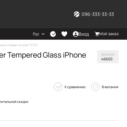
096-333-33-33
Вход
Мой заказ
Рус
хисні плівки та скло TOTO
er Tempered Glass iPhone
Артикул
46600
К сравнению
В желания
пительной скидки