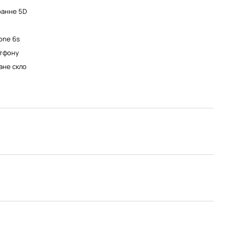
ранне 5D
one 6s
тфону
ане скло