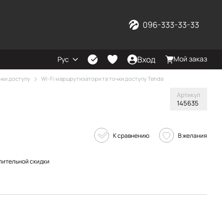
096-333-33-33
Вход
Мой заказ
Рус
чки доступу
Wi-Fi маршрутизатори та точки доступу Tenda
Артикул
145635
К сравнению
В желания
пительной скидки