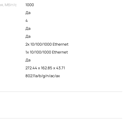
я, Мбіт/с
1000
Да
4
Да
Да
2x 10/100/1000 Ethernet
1x 10/100/1000 Ethernet
Да
272.44 х 162.85 х 43.71
802.11a/b/g/n/ac/ax