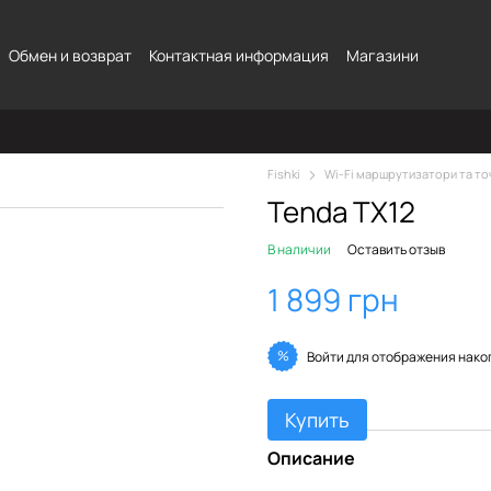
Обмен и возврат
Контактная информация
Магазини
Fishki
Wi-Fi маршрутизатори та то
Tenda TX12
В наличии
Оставить отзыв
1 899 грн
%
Войти
для отображения нако
Купить
Описание