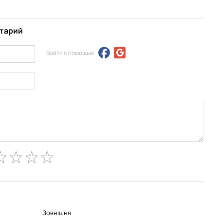
нтарий
Войти с помощью
Зовнішня