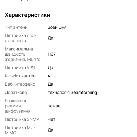
Характеристики
Тип антени
Зовнішня
Підтримка двох
Да
діапазонів
Максимальна
швидкість
1167
з'єднання, Мбіт/с
Підтримка VPN
Да
Кількість антен
4
Веб-інтерфейс
Да
Додатково
технологія Beamforming
Розширені
режими
немає
шифрування
Підтримка SNMP
Нет
Підтримка MU-
Да
MIMO