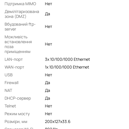
Підтримка MIMO
Нет
Демілітаризована
Да
зона (DMZ)
Вбудований ftp-
Нет
server
Можливість
встановлення
Нет
поза
приміщенням
LAN-порт
3x 10/100/1000 Ethernet
WAN-порт
1x 10/100/1000 Ethernet
USB
Нет
Firewall
Да
NAT
Да
DHCP-сервер
Да
Telnet
Нет
Режим мосту
Нет
Розміри, мм
200x127x33.6