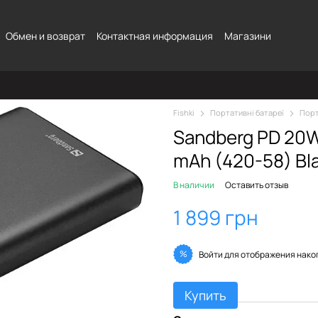
Обмен и возврат
Контактная информация
Магазини
Fishki
Портативні батареї
Порт
Sandberg PD 20
mAh (420-58) Bl
В наличии
Оставить отзыв
1 899 грн
%
Войти
для отображения нако
Купить