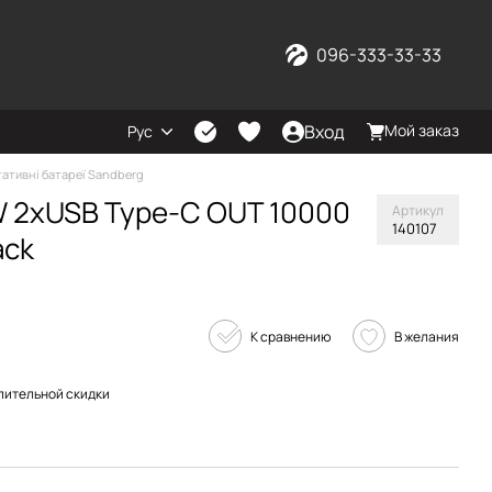
096-333-33-33
Вход
Мой заказ
Рус
ативні батареї Sandberg
W 2xUSB Type-C OUT 10000
Артикул
140107
ack
К сравнению
В желания
пительной скидки