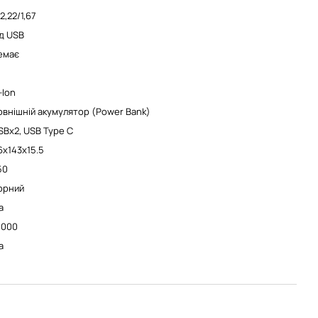
2,22/1,67
ід USB
емає
-Ion
овнішній акумулятор (Power Bank)
SBx2, USB Type C
6x143x15.5
50
орний
а
0000
а