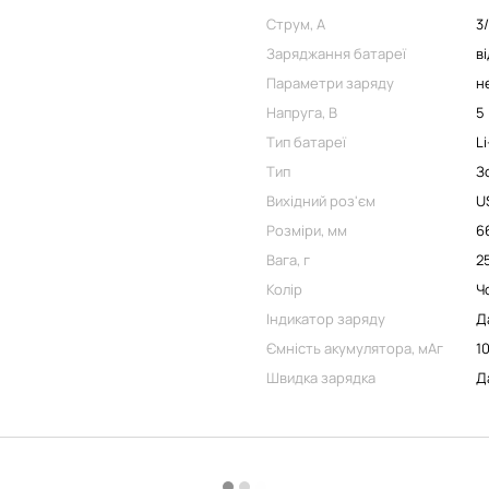
Струм, А
3/
Заряджання батареї
в
Параметри заряду
н
Напруга, В
5
Тип батареї
Li
Тип
З
Вихідний роз'єм
U
Розміри, мм
6
Вага, г
2
Колір
Ч
Індикатор заряду
Д
Ємність акумулятора, мАг
1
Швидка зарядка
Д