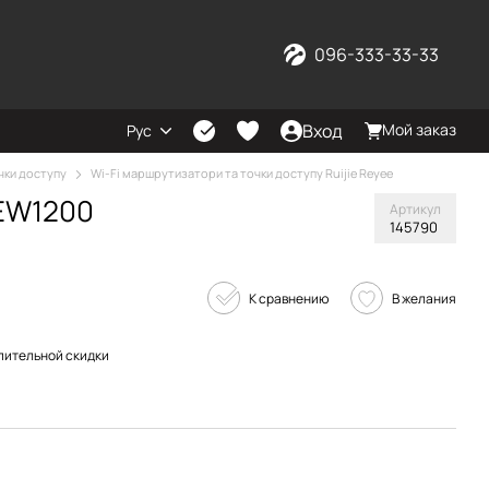
096-333-33-33
Вход
Мой заказ
Рус
чки доступу
Wi-Fi маршрутизатори та точки доступу Ruijie Reyee
-EW1200
Артикул
145790
К сравнению
В желания
пительной скидки