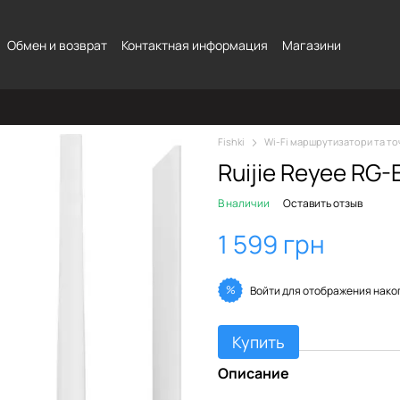
Обмен и возврат
Контактная информация
Магазини
Fishki
Wi-Fi маршрутизатори та то
Ruijie Reyee RG
В наличии
Оставить отзыв
1 599 грн
%
Войти
для отображения нако
Купить
Описание