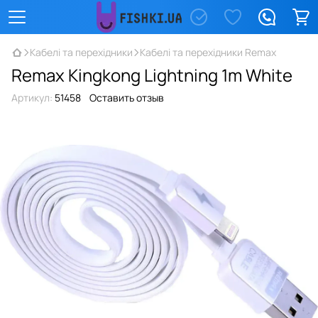
Кабелі та перехідники
Кабелі та перехідники Remax
Remax Kingkong Lightning 1m White
Артикул:
51458
Оставить отзыв