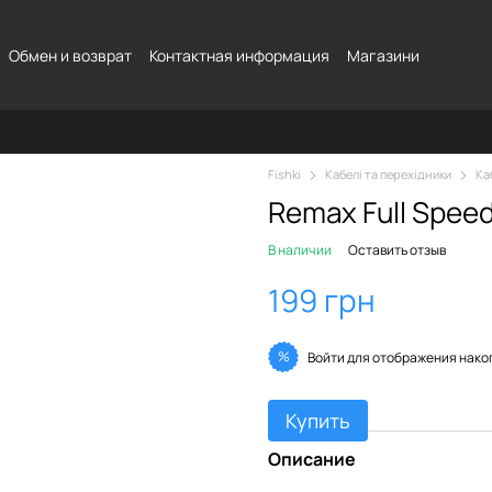
Обмен и возврат
Контактная информация
Магазини
Fishki
Кабелі та перехідники
Ка
Remax Full Speed
В наличии
Оставить отзыв
199 грн
%
Войти
для отображения нако
Купить
Описание