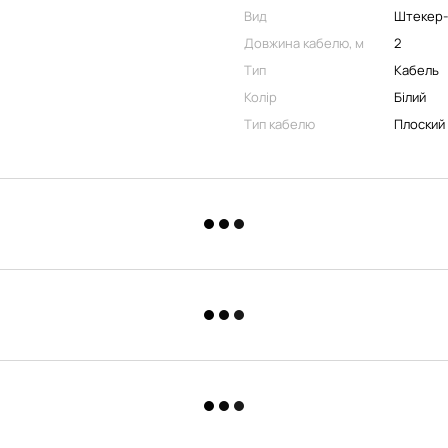
Вид
Штекер
Довжина кабелю, м
2
Тип
Кабель
Колір
Білий
Тип кабелю
Плоский