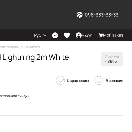
096-333-33-33
Вход
Мой заказ
Рус
белі та перехідники Remax
 Lightning 2m White
Артикул
48695
К сравнению
В желания
пительной скидки