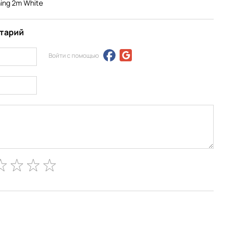
ning 2m White
нтарий
Войти с помощью