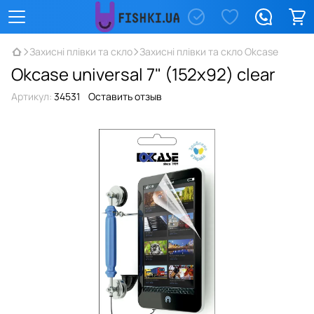
Захисні плівки та скло
Захисні плівки та скло Okcase
Okcase universal 7" (152х92) clear
Артикул:
34531
Оставить отзыв