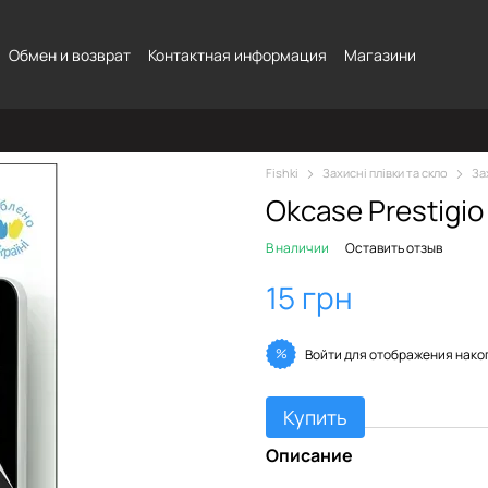
Обмен и возврат
Контактная информация
Магазини
Fishki
Захисні плівки та скло
За
Okcase Prestigio
В наличии
Оставить отзыв
15 грн
%
Войти
для отображения нако
Купить
Описание