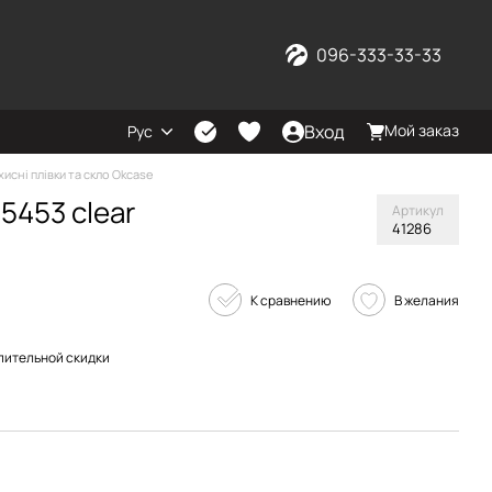
096-333-33-33
Вход
Мой заказ
Рус
хисні плівки та скло Okcase
 5453 clear
Артикул
41286
К сравнению
В желания
пительной скидки