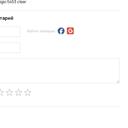
gio 5453 clear
нтарий
Войти с помощью