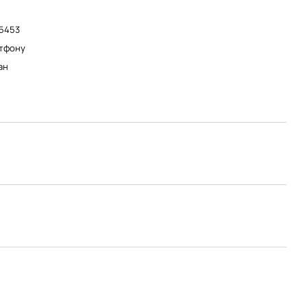
 5453
тфону
ан