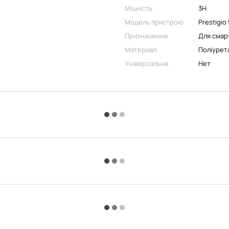
Міцність
3H
Модель пристрою
Prestigio
Призначення
Для смар
Материал
Поліурет
Універсальна
Нет