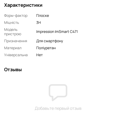
Характеристики
Форм-фактор
Плоске
Міцність
3H
Модель
Impression ImSmart C471
пристрою
Призначення
Для смартфону
Материал
Поліуретан
Універсальна
Нет
Отзывы
Добавьте первый отзыв