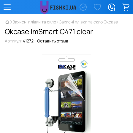
Захисні плівки та скло
Захисні плівки та скло Okcase
Okcase ImSmart C471 clear
Артикул:
41272
Оставить отзыв