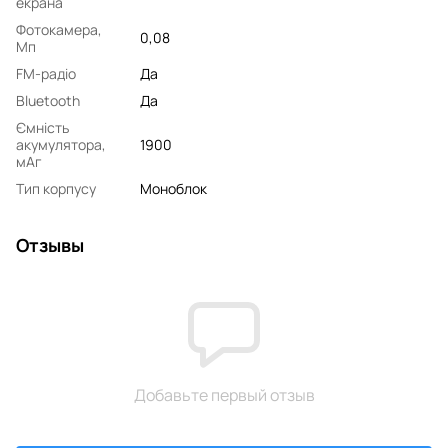
екрана
Фотокамера,
0,08
Мп
FM-радіо
Да
Bluetooth
Да
Ємність
акумулятора,
1900
мАг
Тип корпусу
Моноблок
Отзывы
Добавьте первый отзыв