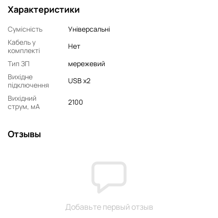
Характеристики
Сумісність
Універсальні
Кабель у
Нет
комплекті
Тип ЗП
мережевий
Вихідне
USB x2
підключення
Вихідний
2100
струм, мA
Отзывы
Добавьте первый отзыв