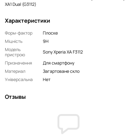
XA1 Dual (G3112)
Характеристики
Форм-фактор
Плоске
Міцність
9H
Модель
Sony Xperia XA F3112
пристрою
Призначення
Для смартфону
Материал
Загартоване скло
Універсальна
Нет
Отзывы