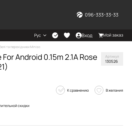
096-333-33-33
Вход
Мой заказ
Рус
белі та перехідники Miniso
 For Android 0.15m 2.1A Rose
Артикул
130526
1)
К сравнению
В желания
пительной скидки