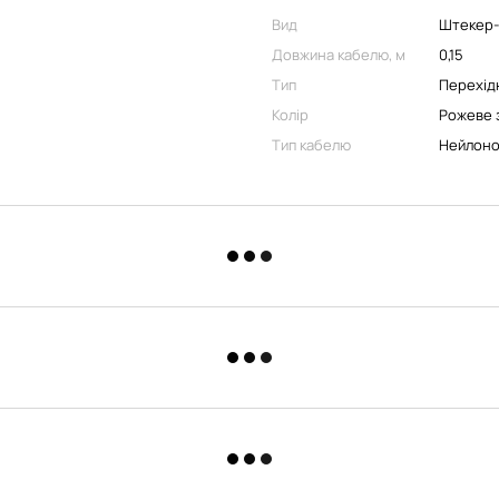
Вид
Штекер-
Довжина кабелю, м
0,15
Тип
Перехід
Колір
Рожеве 
Тип кабелю
Нейлоно