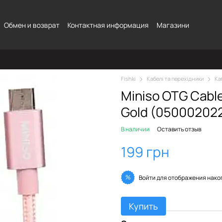
Обмен и возврат
Контактная информация
Магазини
Fishki
Кабелі та перехідники
Ка
Miniso OTG Cable
Gold (050002022
В наличии
Оставить отзыв
199 грн
%
Войти
для отображения нако
Купить