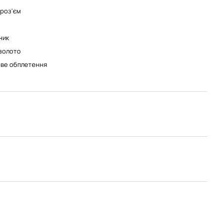
роз'єм
ник
золото
ве обплетення