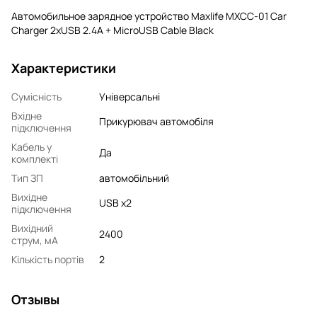
Автомобильное зарядное устройство Maxlife MXCC-01 Car
Charger 2xUSB 2.4A + MicroUSB Cable Black
Характеристики
Сумісність
Універсальні
Вхідне
Прикурювач автомобіля
підключення
Кабель у
Да
комплекті
Тип ЗП
автомобільний
Вихідне
USB x2
підключення
Вихідний
2400
струм, мA
Кількість портів
2
Отзывы