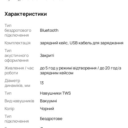
Характеристики
Тип
бездротового
Bluetooth
підключення
Комплектація
зарядний кейс, USB кабель для заряджання
Тип
акустичного
Закриті
оформлення
Живлення / час
до 5 год у режимі відтворення / до 20 год із
роботи
зарядним кейсом
Діаметр
13
динаміків, мм
Тип
Навушники TWS
Вид навушників
Вакуумні
Колір
Чорний
Тип
Бездротове
підключення