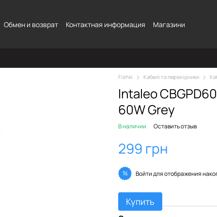
Обмен и возврат
Контактная информация
Магазини
Fishki
Кабелі та перехідники
Ка
Intaleo CBGPD60
60W Grey
В наличии
Оставить отзыв
299 грн
%
Войти
для отображения нако
Купить