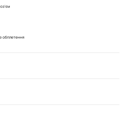
роз'єм
е обплетення