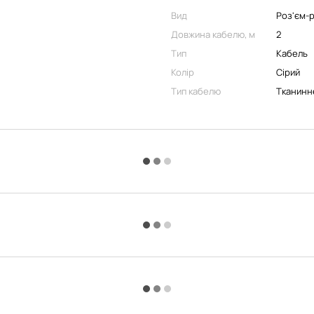
Вид
Роз'єм-
Довжина кабелю, м
2
Тип
Кабель
Колір
Сірий
Тип кабелю
Тканинн