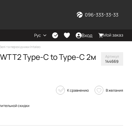
096-333-33-33
Вход
Мой заказ
Рус
белі та перехідники Intaleo
WTT2 Type-C to Type-C 2м
Артикул
144669
К сравнению
В желания
пительной скидки